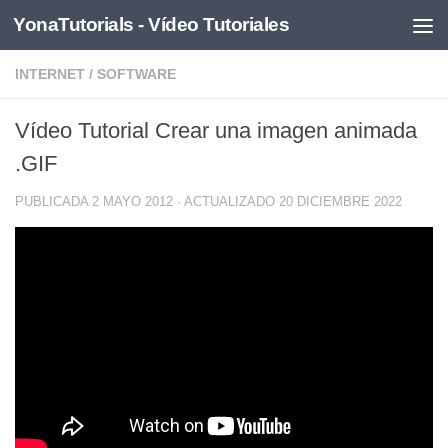
YonaTutorials - Vídeo Tutoriales
Saltar al contenido
INTERNET
/
SOFTWARE
Vídeo Tutorial Crear una imagen animada
.GIF
PUBLICADA
2 MAYO 2012
· ACTUALIZADO
20 DICIEMBRE 2022