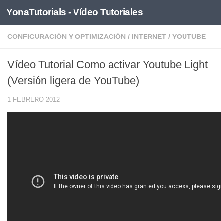
YonaTutorials - Vídeo Tutoriales
Saltar al contenido
CONFIGURACIÓN Y OPTIMIZACIÓN
/
INTERNET
/
YOUTUBE
Vídeo Tutorial Como activar Youtube Light
(Versión ligera de YouTube)
1 FEBRERO 2012