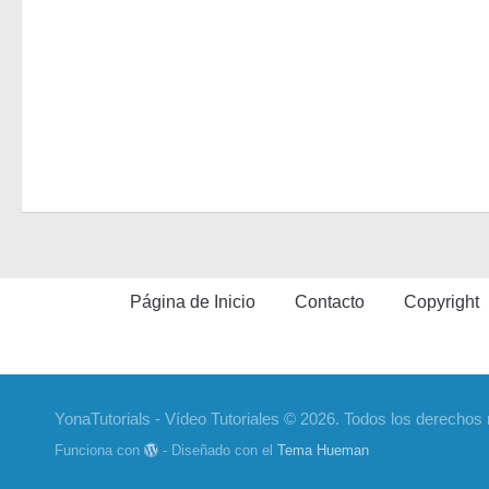
Página de Inicio
Contacto
Copyright
YonaTutorials - Vídeo Tutoriales © 2026. Todos los derechos
Funciona con
- Diseñado con el
Tema Hueman