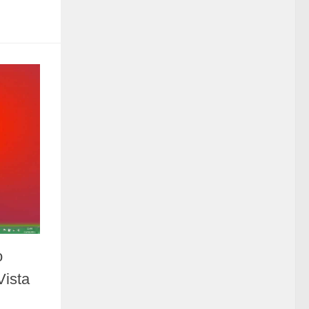
o
ista